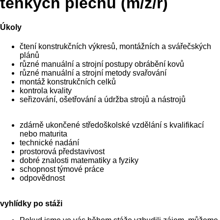
tenkých plechů (m/z/r)
Úkoly
čtení konstrukčních výkresů, montážních a svářečských
plánů
různé manuální a strojní postupy obrábění kovů
různé manuální a strojní metody svařování
montáž konstrukčních celků
kontrola kvality
seřizování, ošetřování a údržba strojů a nástrojů
zdárně ukončené středoškolské vzdělání s kvalifikací
nebo maturita
technické nadání
prostorová představivost
dobré znalosti matematiky a fyziky
schopnost týmové práce
odpovědnost
vyhlídky po stáži