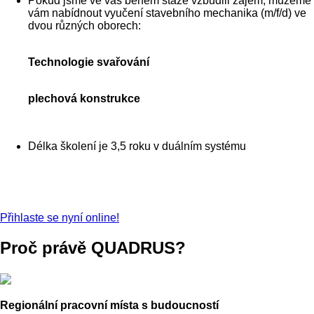
Pokud jsme ve vás během stáže vzbudili zájem, můžeme
vám nabídnout vyučení stavebního mechanika (m/f/d) ve
dvou různých oborech:
Technologie svařování
plechová konstrukce
Délka školení je 3,5 roku v duálním systému
Přihlaste se nyní online!
Proč právě QUADRUS?
Regionální pracovní místa s budoucností