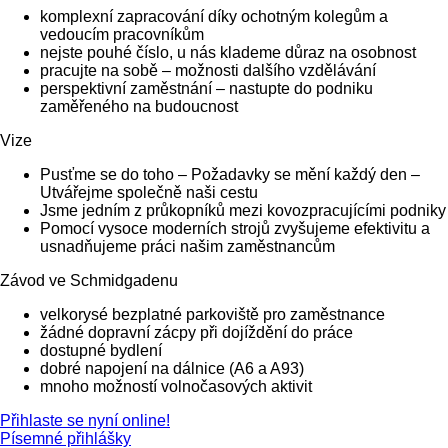
komplexní zapracování díky ochotným kolegům a
vedoucím pracovníkům
nejste pouhé číslo, u nás klademe důraz na osobnost
pracujte na sobě – možnosti dalšího vzdělávání
perspektivní zaměstnání – nastupte do podniku
zaměřeného na budoucnost
Vize
Pusťme se do toho – Požadavky se mění každý den –
Utvářejme společně naši cestu
Jsme jedním z průkopníků mezi kovozpracujícími podniky
Pomocí vysoce moderních strojů zvyšujeme efektivitu a
usnadňujeme práci našim zaměstnancům
Závod ve Schmidgadenu
velkorysé bezplatné parkoviště pro zaměstnance
žádné dopravní zácpy při dojíždění do práce
dostupné bydlení
dobré napojení na dálnice (A6 a A93)
mnoho možností volnočasových aktivit
Přihlaste se nyní online!
Písemné přihlášky