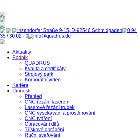
Inzendorfer Straße 9-15, D-92546 Schmidgaden
0 94
35 / 30 02 - 0
info@quadrus.de
Aktuality
Podnik
QUADRUS
Kvalita a certifikáty
Strojový park
Korporátní video
Kariéra
Činnosti
Přehled
CNC řezání laserem
Laserové řezání trubek
CNC vysekávání a prostřihování
CNC tváření
Opracování dílů
Třískové obrábění
Ruční svařování