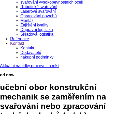
svařování vysokopevnostních ocelí
Robotické svařování
Laserové svařování
Opracování povrchů
Montáž
Zajištění kvality
Dopravní logistika
Skladová logistika
Reference
Kontakt
Kontakt
Dodavatelů
nákupní podmínky
Aktuální nabídky pracovních míst
od now
učební obor konstrukční
mechanik se zaměřením na
svařování nebo zpracování